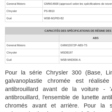
General Motors
GMW14668 (approuvé selon les spécifications de nove
Chrysler
PS-8810
Gué
WSB-M1P83-B2
CAPACITÉS DES SPÉCIFICATIONS DE RÉSINE D
ABS
General Motors
GMW15572P-ABS-T5
Chrysler
MSDB197
Gué
WSB-M4D836-A
Pour la série Chrysler 300 (Base, Limi
galvanoplastie chromée est réalisée
antibrouillard avant de la voiture - 
antibrouillard, l'ensemble de lunette anti
chromés avant et arrière. Pour la s