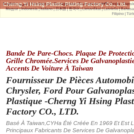
Cherng Yi Hsing Plastic Plating Factory Co., Ltd.
English
|
العربية
|
Azərbaycan
|
Беларуская
|
Български
|
বাঙ্গালী
|
česky
|
Dans
Magyar
|
Indonesia
|
Italiano
|
日本語
|
한국어
|
Lietuviškai
|
Latviešu
|
Bahasa
Filipino
|
Tür
Bande De Pare-Chocs. Plaque De Protectio
Grille Chromée.Services De Galvanoplasti
Accents De Voiture À Taiwan
Fournisseur De Pièces Automob
Chrysler, Ford Pour Galvanoplas
Plastique -Cherng Yi Hsing Plast
Factory CO., LTD.
Basé À Taiwan,CYHa Été Créée En 1969 Et Est L
Principaux Fabricants De Services De Galvanopla